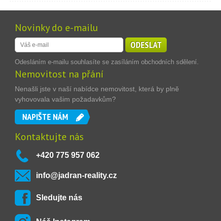
Novinky do e-mailu
ODESLAT
Odesláním e-mailu souhlasíte se zasíláním obchodních sdělení.
Nemovitost na přání
Nenašli jste v naší nabídce nemovitost, která by plně
vyhovovala vašim požadavkům?
NAPIŠTE NÁM
Kontaktujte nás
+420 775 957 062
info@jadran-reality.cz
Sledujte nás