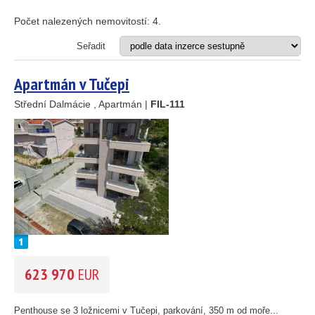
Apartmán
Dům
Počet nalezených nemovitostí:
4
.
Dům s apartmány
Hotel
Seřadit
Investiční projekt
Restaurace
Apartmán v Tučepi
Stavební pozemek
Střední Dalmácie , Apartmán |
FIL-111
VZDÁLENOST OD MOŘE DO
(m)
m
OBLAST
(můžete vybrat více položek)
Istrie
(3)
Kvarner
(12)
Severní Dalmácie
(195)
Střední Dalmácie
(264)
623 970
EUR
Jižní Dalmácie
(30)
CENA
(vyberte rozsah)
Penthouse se 3 ložnicemi v Tučepi, parkování, 350 m od moře...