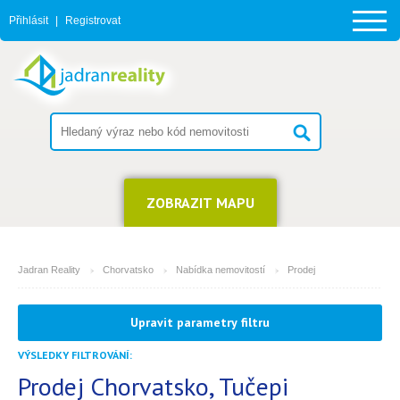
Přihlásit
|
Registrovat
ZOBRAZIT MAPU
Jadran Reality
Chorvatsko
Nabídka nemovitostí
Prodej
MĚSTO
Upravit parametry filtru
Tučepi
VÝSLEDKY FILTROVÁNÍ:
TYP
(můžete vybrat více položek)
Prodej Chorvatsko, Tučepi