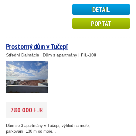
DETAIL
POPTAT
14
69
Prostorný dům v Tučepi
30
Střední Dalmácie , Dům s apartmány |
FIL-100
23
15
24
41
122
33
34
22
780 000
EUR
4
2
Dům se 3 apartmány v Tučepi, výhled na moře,
4
parkování, 130 m od moře...
12