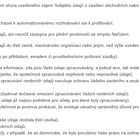
om shora uvedeného zájem Subjektu údajů o zasílání obchodních nabíd
cházet k automatizovanému rozhodování ani k profilování;
, ani neurčil zástupce pro plnění povinností ve smyslu Nařízení;
jů do třetí země, mezinárodní organizaci nebo jiným, než výše uvede
 po přihlášení, emailem či prostřednictvím poštovní zásilky):
t informace, zda jsou Vaše údaje zpracovávány, a pokud ano, tak máte 
zjistíte, že společnost zpracovává nepřesné nebo nepravdivé údaje);
že zpracování osobních údajů narušuje ochranu Vašeho osobního a sou
 požadovat dočasné omezení zpracovávání Vašich osobních údajů);
údaje již nejsou potřebné pro účely, pro které byly zpracovávány);
polečnost je povinna prokázat, že existuje závažný oprávněný důvod pr
aše údaje dostala třetí osoba);
obních údajů;
 (tj. v případě, že se domníváte, že bylo porušeno Vaše právo na ochr