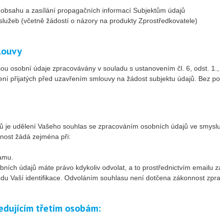
obsahu a zasílání propagačních informací Subjektům údajů
služeb (včetně žádostí o názory na produkty Zprostředkovatele)
louvy
sou osobní údaje zpracovávány v souladu s ustanovením čl. 6, odst. 1.
í přijatých před uzavřením smlouvy na žádost subjektu údajů. Bez po
je udělení Vašeho souhlas se zpracováním osobních údajů ve smyslu ust
nost žádá zejména při:
;
lamu.
bních údajů máte právo kdykoliv odvolat, a to prostřednictvím emailu
u Vaší identifikace. Odvoláním souhlasu není dotčena zákonnost zprac
edujícím třetím osobám: