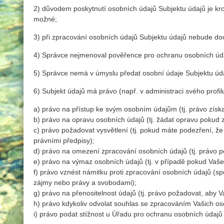
2) důvodem poskytnutí osobních údajů Subjektu údajů je kr
možné;
3) při zpracování osobních údajů Subjektu údajů nebude do
4) Správce nejmenoval pověřence pro ochranu osobních údajů
5) Správce nemá v úmyslu předat osobní údaje Subjektu úda
6) Subjekt údajů má právo (např. v administraci svého profilu
a) právo na přístup ke svým osobním údajům (tj. právo získa
b) právo na opravu osobních údajů (tj. žádat opravu pokud 
c) právo požadovat vysvětlení (tj. pokud máte podezření, 
právními předpisy);
d) právo na omezení zpracování osobních údajů (tj. právo
e) právo na výmaz osobních údajů (tj. v případě pokud Vaše 
f) právo vznést námitku proti zpracování osobních údajů (s
zájmy nebo právy a svobodami);
g) právo na přenositelnost údajů (tj. právo požadovat, aby V
h) právo kdykoliv odvolat souhlas se zpracováním Vašich os
i) právo podat stížnost u Úřadu pro ochranu osobních údajů