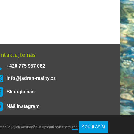
ntaktujte nás
+420 775 957 062
info@jadran-reality.cz
Sledujte nás
Náš Instagram
SOUHLASÍM
rmací o jejich odstranění a vypnutí naleznete
zde
.
O nás
Kontakt