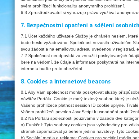
svém prohlížeči funkcionalitu anonymního prohlížení.
6.8 Zprostředkovatel si vyhrazuje právo využívat anonymizov
7. Bezpečnostní opatření a sdělení osobníc
7.1 Účet každého uživatele Služby je chráněn heslem, které 
bude heslo vyžadováno. Společnost nezasílá uživatelům Slu
svou žádost a na emailovou adresu uvedenou v registraci, em
7.2 Společnost neodpovídá za zneužití poskytovaných údajů,
bere na vědomí, že údaje a informace poskytnuté na internet
internetu buďte proto obezřetní.
8. Cookies a internetové beacons
8.1 Aby Vám společnost mohla poskytovat služby přizpůsoben
návštěv Portálu. Cookie je malý textový soubor, který je u
Vašeho prohlížeče platnost session ID cookie uplyne. Trvalé
Vašem prohlížeči povolen JavaScript k usnadnění prohlížení 
8.2 Na Portálu společnosti používáme v zásadě dvě kategor
a) Funkční: Tyto soubory cookies jsou vyžadovány pro základ
stránek zapamatovat již během jediné návštěvy. Tyto cooki
b) Sociální media a reklama: Cookies pro sociální média nab