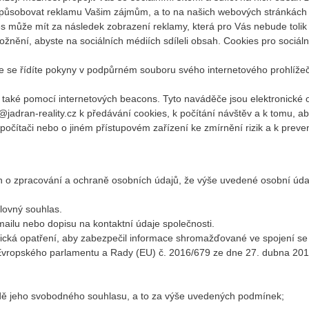
izpůsobovat reklamu Vašim zájmům, a to na našich webových stránkách i
es může mít za následek zobrazení reklamy, která pro Vás nebude tolik 
možnění, abyste na sociálních médiích sdíleli obsah. Cookies pro soci
že se řídíte pokyny v podpůrném souboru svého internetového prohlíže
také pomocí internetových beacons. Tyto naváděče jsou elektronické obr
@jadran-reality.cz k předávání cookies, k počítání návštěv a k tomu, ab
ítači nebo o jiném přístupovém zařízení ke zmírnění rizik a k preve
n o zpracování a ochraně osobních údajů, že výše uvedené osobní údaj
lovný souhlas.
emailu nebo dopisu na kontaktní údaje společnosti.
nická opatření, aby zabezpečil informace shromažďované ve spojení se 
 Evropského parlamentu a Rady (EU) č. 2016/679 ze dne 27. dubna 201
dě jeho svobodného souhlasu, a to za výše uvedených podmínek;