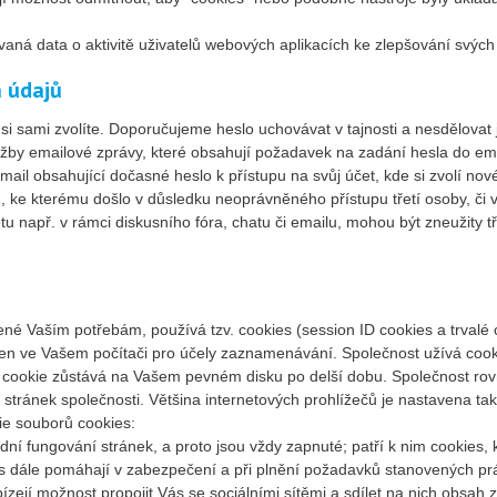
aná data o aktivitě uživatelů webových aplikacích ke zlepšování svých
h údajů
si sami zvolíte. Doporučujeme heslo uchovávat v tajnosti a nesdělovat j
žby emailové zprávy, které obsahují požadavek na zadání hesla do ema
ail obsahující dočasné heslo k přístupu na svůj účet, kde si zvolí nov
 ke kterému došlo v důsledku neoprávněného přístupu třetí osoby, či v
u např. v rámci diskusního fóra, chatu či emailu, mohou být zneužity t
é Vaším potřebám, používá tzv. cookies (session ID cookies a trvalé 
ložen ve Vašem počítači pro účely zaznamenávání. Společnost užívá coo
 cookie zůstává na Vašem pevném disku po delší dobu. Společnost rovně
stránek společnosti. Většina internetových prohlížečů je nastavena tak
ie souborů cookies:
ní fungování stránek, a proto jsou vždy zapnuté; patří k nim cookies,
es dále pomáhají v zabezpečení a při plnění požadavků stanovených pr
ízejí možnost propojit Vás se sociálními sítěmi a sdílet na nich obsa