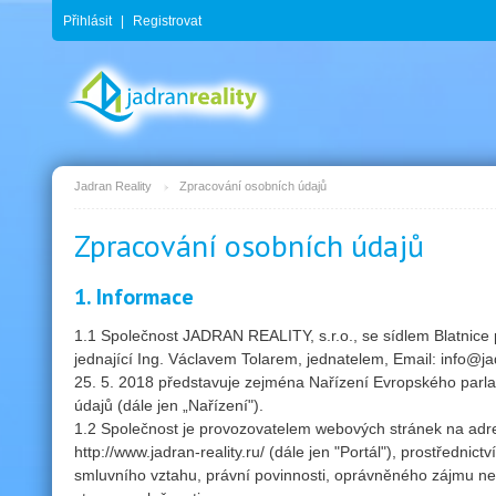
Přihlásit
|
Registrovat
Jadran Reality
Zpracování osobních údajů
Zpracování osobních údajů
1. Informace
1.1 Společnost JADRAN REALITY, s.r.o., se sídlem Blatnice
jednající Ing. Václavem Tolarem, jednatelem, Email: info@ja
25. 5. 2018 představuje zejména Nařízení Evropského parl
údajů (dále jen „Nařízení").
1.2 Společnost je provozovatelem webových stránek na adresách
http://www.jadran-reality.ru/ (dále jen "Portál"), prostředn
smluvního vztahu, právní povinnosti, oprávněného zájmu ne