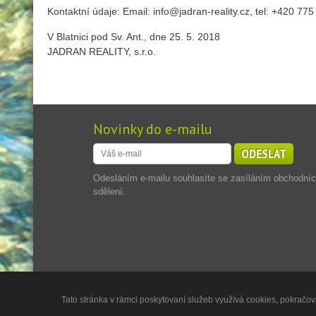
Kontaktní údaje: Email: info@jadran-reality.cz, tel: +420 77
V Blatnici pod Sv. Ant., dne 25. 5. 2018
JADRAN REALITY, s.r.o.
Novinky do e-mailu
ODESLAT
Odesláním e-mailu souhlasíte se zasíláním obchodní
sdělení.
Tato stránka v rámci poskytovaní služeb využívá cookies, pokračová
Copyright © 2013 - 2026
Jadran Reality, s.r.o.
,
Powered by 