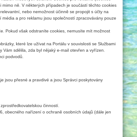
 mimo ně. V některých případech je součástí těchto cookies
relevantní, nebo nemožnost účinně se propojit s účty na
ální média a pro reklamu jsou společností zpracovávány pouze
če. Pokud však odstraníte cookies, nemusíte mít možnost
ázky, které lze užívat na Portálu v souvislosti se Službami
y Vám sdělila, zda byl nějaký e-mail otevřen a vyřízen.
nci podvodů.
e jsou přesné a pravdivé a jsou Správci poskytovány
zprostředkovatelskou činností.
6, obecného nařízení o ochraně osobních údajů (dále jen