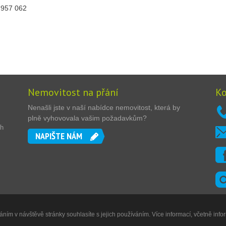
5 957 062
Nemovitost na přání
Ko
Nenašli jste v naší nabídce nemovitost, která by
plně vyhovovala vašim požadavkům?
ch
NAPIŠTE NÁM
ním v návštěvě stránky souhlasíte s jejich používáním. Více informací, včetně info
Digitální agentura
DIGISHOCK