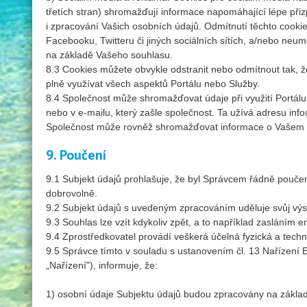
třetích stran) shromažďují informace napomáhající lépe př
i zpracování Vašich osobních údajů. Odmítnutí těchto cooki
Facebooku, Twitteru či jiných sociálních sítích, a/nebo neu
na základě Vašeho souhlasu.
8.3 Cookies můžete obvykle odstranit nebo odmítnout tak, 
plně využívat všech aspektů Portálu nebo Služby.
8.4 Společnost může shromažďovat údaje při využití Portálu 
nebo v e-mailu, který zašle společnost. Ta užívá adresu info
Společnost může rovněž shromažďovat informace o Vašem poč
9. Poučení
9.1 Subjekt údajů prohlašuje, že byl Správcem řádně pouče
dobrovolně.
9.2 Subjekt údajů s uvedeným zpracováním uděluje svůj výs
9.3 Souhlas lze vzít kdykoliv zpět, a to například zasláním 
9.4 Zprostředkovatel provádí veškerá účelná fyzická a tech
9.5 Správce tímto v souladu s ustanovením čl. 13 Nařízení
„Nařízení"), informuje, že:
1) osobní údaje Subjektu údajů budou zpracovány na zákla