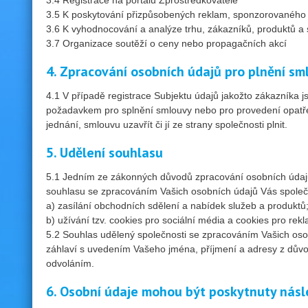
3.4 Registrace na portálu Zprostředkovatele
3.5 K poskytování přizpůsobených reklam, sponzorovaného 
3.6 K vyhodnocování a analýze trhu, zákazníků, produktů a 
3.7 Organizace soutěží o ceny nebo propagačních akcí
4. Zpracování osobních údajů pro plnění sm
4.1 V případě registrace Subjektu údajů jakožto zákazníka j
požadavkem pro splnění smlouvy nebo pro provedení opatřen
jednání, smlouvu uzavřít či jí ze strany společnosti plnit.
5. Udělení souhlasu
5.1 Jedním ze zákonných důvodů zpracování osobních údajů 
souhlasu se zpracováním Vašich osobních údajů Vás společ
a) zasílání obchodních sdělení a nabídek služeb a produktů
b) užívání tzv. cookies pro sociální média a cookies pro rek
5.2 Souhlas udělený společnosti se zpracováním Vašich oso
záhlaví s uvedením Vašeho jména, příjmení a adresy z důvod
odvoláním.
6. Osobní údaje mohou být poskytnuty násl