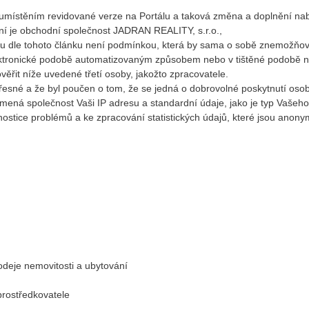
 umístěním revidované verze na Portálu a taková změna a doplnění nab
ení je obchodní společnost JADRAN REALITY, s.r.o.,
u dle tohoto článku není podmínkou, která by sama o sobě znemožňov
lektronické podobě automatizovaným způsobem nebo v tištěné podobě
řit níže uvedené třetí osoby, jakožto zpracovatele.
přesné a že byl poučen o tom, že se jedná o dobrovolné poskytnutí oso
mená společnost Vaši IP adresu a standardní údaje, jako je typ Vašeho pr
nostice problémů a ke zpracování statistických údajů, které jsou anon
odeje nemovitosti a ubytování
prostředkovatele