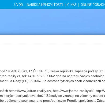
ÚVOD
NABÍDKA NEMOVITOSTÍ
O NÁS
ONLINE PORAD
 pod Sv. Ant. č. 841, PSČ: 696 71, Česká republika zapsaná pod sp. zn
dran-reality.cz, tel: +420 775 957 062 dbá na ochranu Vašich osobních 
amentu a Rady (EU) 2016/679 o ochraně fyzických osob v souvislosti 
 https://www.jadran-reality.cz/, http://www.jadran-reality.sk/, http://w
ictvím kterých poskytuje své zboží. Zásady se vztahují na všechny osobn
bo uděleného souhlasu, a to prostřednictvím Portálu společnosti. Zása