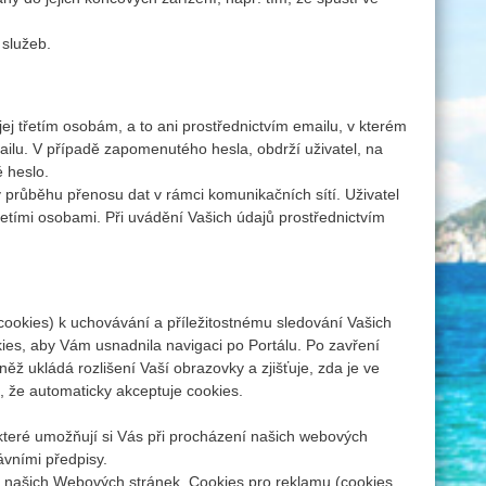
 služeb.
ej třetím osobám, a to ani prostřednictvím emailu, v kterém
ilu. V případě zapomenutého hesla, obdrží uživatel, na
é heslo.
 průběhu přenosu dat v rámci komunikačních sítí. Uživatel
řetími osobami. Při uvádění Vašich údajů prostřednictvím
cookies) k uchovávání a příležitostnému sledování Vašich
kies, aby Vám usnadnila navigaci po Portálu. Po zavření
ž ukládá rozlišení Vaší obrazovky a zjišťuje, zda je ve
, že automaticky akceptuje cookies.
 které umožňují si Vás při procházení našich webových
ávními předpisy.
h z našich Webových stránek. Cookies pro reklamu (cookies