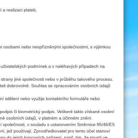
 a realizaci plateb,
ými osobami nebo nespřízněnými společnostmi, s výjimkou
 a uživatelských podmínek a v naléhavých případech na
e strany jiné společnosti nebo v průběhu takového procesu.
ateli dobrovolně. Souhlas se zpracováním osobních údajů
ní sdělení nebo využije kontaktního formuláře nebo
 podpis či biometrický podpis. Veškeré takto získané osobní
ně osobních údajů, v platném a účinném znění.
ční společnosti, v souladu s ustanovením Směrnice 95/46/ES
í, jež používají, Zprostředkovatel pro tento účel stanoví
 do jejich koncových zařízení, např. tím, že spustí ve