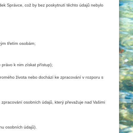
ek Správce, což by bez poskytnutí těchto údajů nebylo
ným třetím osobám;
právo k nim získat přístup);
kromého života nebo dochází ke zpracování v rozporu s
o zpracování osobních údajů, který převažuje nad Vašimi
anu osobních údajů).