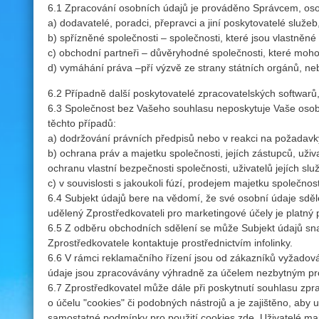
6.1 Zpracování osobních údajů je prováděno Správcem, osob
a) dodavatelé, poradci, přepravci a jiní poskytovatelé služeb,
b) spřízněné společnosti – společnosti, které jsou vlastněné
c) obchodní partneři – důvěryhodné společnosti, které moh
d) vymáhání práva –pří výzvě ze strany státních orgánů, ne
6.2 Případně další poskytovatelé zpracovatelských softwarů
6.3 Společnost bez Vašeho souhlasu neposkytuje Vaše osobn
těchto případů:
a) dodržování právních předpisů nebo v reakci na požadavk
b) ochrana práv a majetku společnosti, jejích zástupců, už
ochranu vlastní bezpečnosti společnosti, uživatelů jejích slu
c) v souvislosti s jakoukoli fúzí, prodejem majetku společn
6.4 Subjekt údajů bere na vědomí, že své osobní údaje sdě
udělený Zprostředkovateli pro marketingové účely je platný 
6.5 Z odběru obchodních sdělení se může Subjekt údajů sna
Zprostředkovatele kontaktuje prostřednictvím infolinky.
6.6 V rámci reklamačního řízení jsou od zákazníků vyžadovány
údaje jsou zpracovávány výhradně za účelem nezbytným pro
6.7 Zprostředkovatel může dále při poskytnutí souhlasu zpr
o účelu "cookies" či podobných nástrojů a je zajištěno, aby 
samostatné podmínky pro použití cookies zde. Uživatelé maj