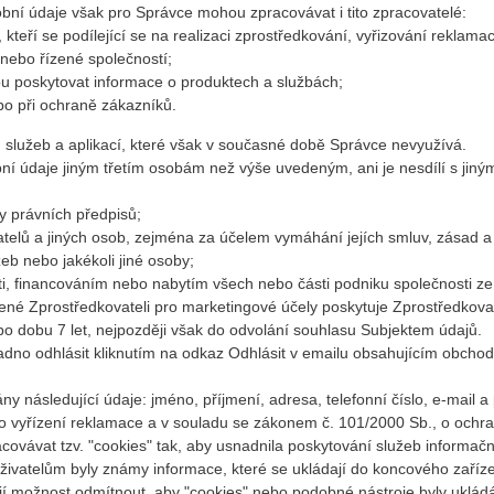
ní údaje však pro Správce mohou zpracovávat i tito zpracovatelé:
 kteří se podílející se na realizaci zprostředkování, vyřizování reklamací
 nebo řízené společností;
ou poskytovat informace o produktech a službách;
bo při ochraně zákazníků.
, služeb a aplikací, které však v současné době Správce nevyužívá.
í údaje jiným třetím osobám než výše uvedeným, ani je nesdílí s jin
y právních předpisů;
ivatelů a jiných osob, zejména za účelem vymáhání jejích smluv, zásad
žeb nebo jakékoli jiné osoby;
osti, financováním nebo nabytím všech nebo části podniku společnosti z
lené Zprostředkovateli pro marketingové účely poskytuje Zprostředkov
po dobu 7 let, nejpozději však do odvolání souhlasu Subjektem údajů.
dno odhlásit kliknutím na odkaz Odhlásit v emailu obsahujícím obchod
 následující údaje: jméno, příjmení, adresa, telefonní číslo, e-mail a
 vyřízení reklamace a v souladu se zákonem č. 101/2000 Sb., o ochra
acovávat tzv. "cookies" tak, aby usnadnila poskytování služeb informa
uživatelům byly známy informace, které se ukládají do koncového zařízen
í možnost odmítnout, aby "cookies" nebo podobné nástroje byly ukládány