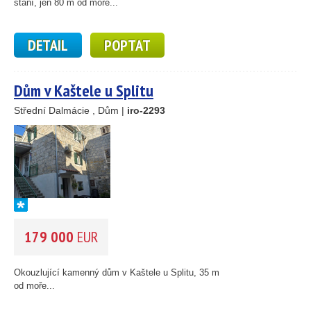
stání, jen 80 m od moře...
DETAIL
POPTAT
Dům v Kaštele u Splitu
Střední Dalmácie , Dům |
iro-2293
179 000
EUR
Okouzlující kamenný dům v Kaštele u Splitu, 35 m
od moře...