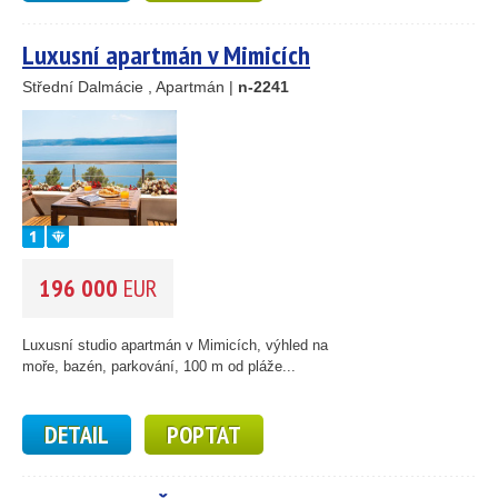
Luxusní apartmán v Mimicích
14
69
Střední Dalmácie , Apartmán |
n-2241
30
23
15
24
196 000
EUR
41
122
33
34
Luxusní studio apartmán v Mimicích, výhled na
22
moře, bazén, parkování, 100 m od pláže...
4
2
DETAIL
POPTAT
4
12