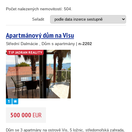
Investiční projekt
Restaurace
Počet nalezených nemovitostí:
504
.
Stavební pozemek
Seřadit
VZDÁLENOST OD MOŘE DO
(m)
Apartmánový dům na Visu
m
Střední Dalmácie , Dům s apartmány |
n-2202
TIP JADRAN REALITY
OBLAST
(můžete vybrat více položek)
Istrie
(3)
Kvarner
(12)
Severní Dalmácie
(195)
Střední Dalmácie
(264)
Jižní Dalmácie
(30)
CENA
(vyberte rozsah)
500 000
EUR
Dům se 3 apartmány na ostrově Vis, 5 ložnic, středomořská zahrada,