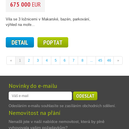
675 000
EUR
Vila se 3 ložnicemi v Makarské, bazén, parkování,
výhled na moře...
DETAIL
POPTAT
«
1
2
3
4
5
6
7
8
...
45
46
»
Novinky do e-mailu
ODESLAT
Odesláním e-mailu souhlasíte se zasíláním obchodních sdělení.
Nemovitost na přání
Nenašli jste v naší nabídce nemovitost, která by plně
vyhovovala vašim požadavkům?