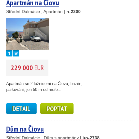
Apartmán na Čiovu
Střední Dalmácie , Apartmán |
n-2200
229 000
EUR
Apartmán se 2 ložnicemi na Čiovu, bazén,
parkování, jen 50 m od moře...
DETAIL
POPTAT
Dům na Čiovu
Střední Dalmácie , Dům s apartmány |
iro-2738