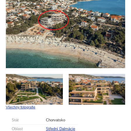
Všechny fotografie
Stát
Chorvatsko
Oblast
Střední Dalmácie