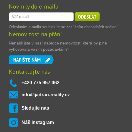
Novinky do e-mailu
ODESLAT
Odesláním e-mailu souhlasíte se zasíláním obchodních sdělení.
Nemovitost na přání
Nenašli jste v naší nabídce nemovitost, která by plně
vyhovovala vašim požadavkům?
NAPIŠTE NÁM
Kontaktujte nás
+420 775 957 062
info@jadran-reality.cz
Sledujte nás
Náš Instagram