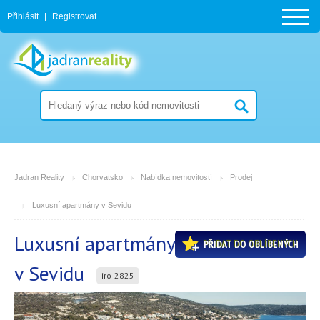
Přihlásit
|
Registrovat
Jadran Reality
Chorvatsko
Nabídka nemovitostí
Prodej
Luxusní apartmány v Sevidu
Luxusní apartmány
PŘIDAT DO OBLÍBENÝCH
v Sevidu
iro-2825