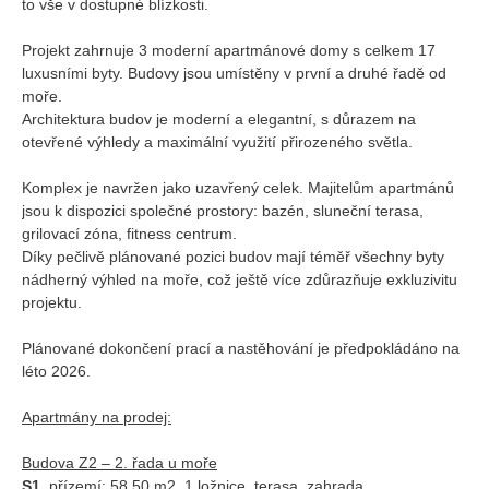
to vše v dostupné blízkosti.
Projekt zahrnuje 3 moderní apartmánové domy s celkem 17
luxusními byty. Budovy jsou umístěny v první a druhé řadě od
moře.
Architektura budov je moderní a elegantní, s důrazem na
otevřené výhledy a maximální využití přirozeného světla.
Komplex je navržen jako uzavřený celek. Majitelům apartmánů
jsou k dispozici společné prostory: bazén, sluneční terasa,
grilovací zóna, fitness centrum.
Díky pečlivě plánované pozici budov mají téměř všechny byty
nádherný výhled na moře, což ještě více zdůrazňuje exkluzivitu
projektu.
Plánované dokončení prací a nastěhování je předpokládáno na
léto 2026.
Apartmány na prodej:
Budova Z2 – 2. řada u moře
S1,
přízemí: 58,50 m2, 1 ložnice, terasa, zahrada.