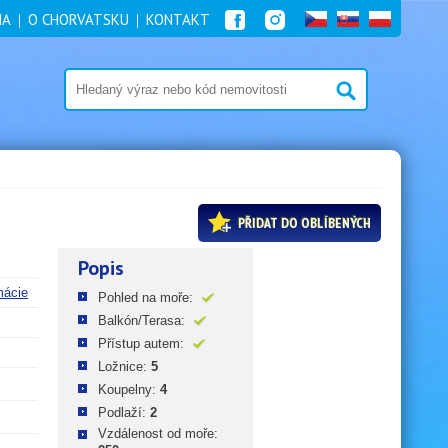
NA
O CHORVATSKU
KONTAKT
PŘIDAT DO OBLÍBENÝCH
Popis
mácie
Pohled na moře:
Balkón/Terasa:
Přístup autem:
Ložnice:
5
Koupelny:
4
Podlaží:
2
Vzdálenost od moře: