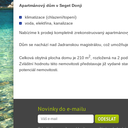
Apartmánový dům v Seget Donji
klimatizace (chlazení/topení)
voda, elektřina, kanalizace
Nabízíme k prodeji kompletně zrekonstruovaný apartmánový 
Dům se nachází nad Jadranskou magistrálou, což umožňuje 
2
Celková obytná plocha domu je 210 m
, rozložená na 2 po
Zvláštní hodnotu této nemovitosti představuje již vydané st
potenciál nemovitosti.
Novinky do e-mailu
ODESLAT