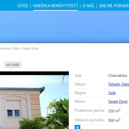
ÚVOD
NABÍDKA NEMOVITOSTÍ
O NÁS
ONLINE PORAD
tmánový dům v Seget Donji
i
iro-2605
Stát
Chorvatsko
Oblast
Střední Dal
Region
Split
Město
Seget Donji
2
Podlahová plocha
210 m
2
Velikost pozemku
550 m