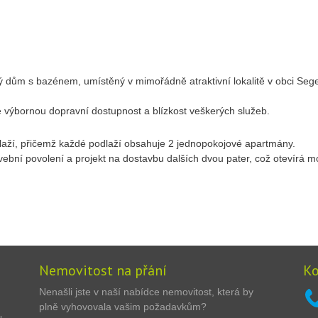
dům s bazénem, umístěný v mimořádně atraktivní lokalitě v obci Sege
výbornou dopravní dostupnost a blízkost veškerých služeb.
dlaží, přičemž každé podlaží obsahuje 2 jednopokojové apartmány.
avební povolení a projekt na dostavbu dalších dvou pater, což otevírá
Nemovitost na přání
Ko
Nenašli jste v naší nabídce nemovitost, která by
plně vyhovovala vašim požadavkům?