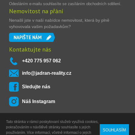
Odesláním e-mailu souhlasíte se zasíláním obchodních sdělení.
Nemovitost na přání
Nenašli jste v naší nabídce nemovitost, která by plně
vyhovovala vašim požadavkům?
NAPIŠTE NÁM
Kontaktujte nás
+420 775 957 062
info@jadran-reality.cz
Sledujte nás
Náš Instagram
Tato stránka v rámci poskytovaní služeb využívá cookies,
Copyright © 2013 - 2026
Jadran Reality, s.r.o.
,
Powered by
pokračováním v návštěvě stránky souhlasíte s jejich
SOUHLASÍM
Digitální agentura
DIGISHOCK
používáním. Více informací, včetně informací o jejich