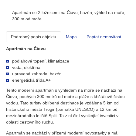
Apartmán se 2 ložnicemi na Čiovu, bazén, výhled na moře,
300 m od moře...
Podrobný popis objektu
Mapa
Poptat nemovitost
Apartmán na Čiovu
podlahové topení, klimatizace
voda, elektřina
upravená zahrada, bazén
energetická třída A+
Tento moderní apartmán s výhledem na moře se nachází na
Čiovu, pouhých 300 metrů od moře a pláže s křišťálově čistou
vodou. Tato turisty oblíbená destinace je vzdálena 5 km od
historického města Trogir (památka UNESCO) a 12 km od
mezinárodního letiště Split. To z ní činí vynikající investici v
oblasti cestovního ruchu.
Apartmán se nachází v přízemí moderní novostavby a má