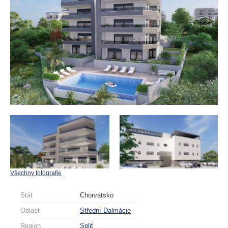
Všechny fotografie
Stát
Chorvatsko
Oblast
Střední Dalmácie
Region
Split