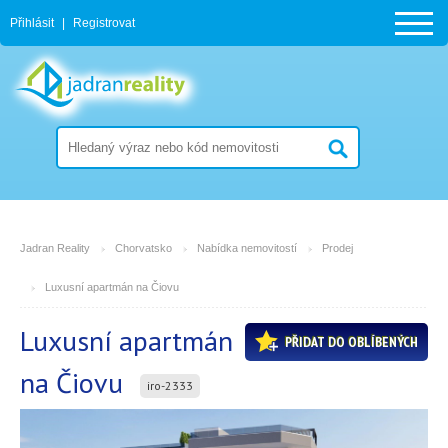
Přihlásit
|
Registrovat
Jadran Reality
Chorvatsko
Nabídka nemovitostí
Prodej
Luxusní apartmán na Čiovu
Luxusní apartmán
PŘIDAT DO OBLÍBENÝCH
na Čiovu
iro-2333