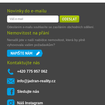
Novinky do e-mailu
ODESLAT
Odesláním e-mailu souhlasíte se zasíláním obchodních sdělení.
Nemovitost na přání
Nenašli jste v naší nabídce nemovitost, která by plně
vyhovovala vašim požadavkům?
NAPIŠTE NÁM
Kontaktujte nás
+420 775 957 062
info@jadran-reality.cz
Sledujte nás
Náš Instagram