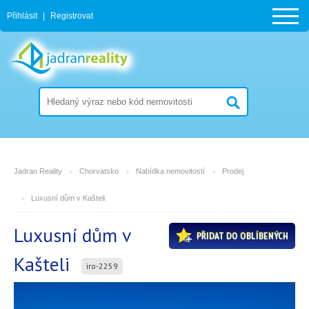
Přihlásit
|
Registrovat
Jadran Reality
Chorvatsko
Nabídka nemovitostí
Prodej
Luxusní dům v Kašteli
Luxusní dům v
PŘIDAT DO OBLÍBENÝCH
Kašteli
iro-2259