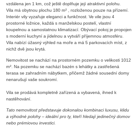
vzdálena jen 1 km, což ještě doplňuje její atraktivní polohu.
Vila má obytnou plochu 180 m² , rozloženou pouze na přízemí.
Interiér vily vyzařuje eleganci a funkčnost. Ve vile jsou 4
prostorné ložnice, každá s manželskou postelí, vlastní
koupelnou a samostatnou klimatizací. Obývací pokoj je propojen
s moderní kuchyní a jídelnou a vytváří příjemnou atmosféru.
Vila nabízí úžasný výhled na moře a má 5 parkovacích míst, z
nichž dvě jsou krytá.
Nemovitost se nachází na prostorném pozemku o velikosti 1012
m². Na pozemku se nachází bazén s lehátky a zastřešená
terasa se zahradním nábytkem, přičemž žádné sousední domy
nenarušují vaše soukromí.
Vila se prodává kompletně zařízená a vybavená, ihned k
nastěhování.
Tato nemovitost představuje dokonalou kombinaci luxusu, klidu
a výhodné polohy – ideální pro ty, kteří hledají jedinečný domov
nebo prémiovou investici.