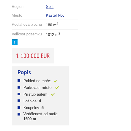
Region
Split
Město
Kaštel Novi
2
Podlahová plocha
180 m
2
Velikost pozemku
1012 m
1 100 000 EUR
Popis
Pohled na moře:
Parkovací místo:
Přístup autem:
Ložnice:
4
Koupelny:
5
Vzdálenost od moře:
1500 m