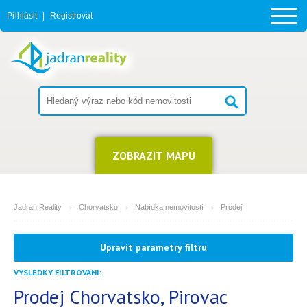
Přihlásit
|
Registrovat
ZOBRAZIT MAPU
Jadran Reality
Chorvatsko
Nabídka nemovitostí
Prodej
MĚSTO
Upravit parametry filtru
Pirovac
VÝSLEDKY FILTROVÁNÍ:
TYP
(můžete vybrat více položek)
Prodej Chorvatsko, Pirovac
14