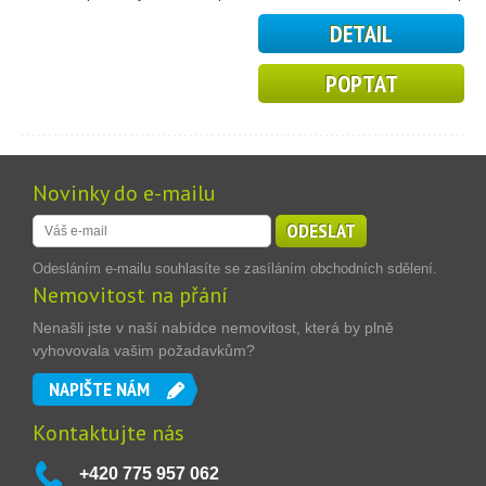
DETAIL
POPTAT
Novinky do e-mailu
ODESLAT
Odesláním e-mailu souhlasíte se zasíláním obchodních sdělení.
Nemovitost na přání
Nenašli jste v naší nabídce nemovitost, která by plně
vyhovovala vašim požadavkům?
NAPIŠTE NÁM
Kontaktujte nás
+420 775 957 062