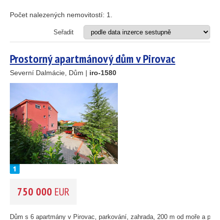
69
Apartmán
Dům
Počet nalezených nemovitostí:
1
.
Dům s apartmány
30
Hotel
Seřadit
23
Investiční projekt
Restaurace
15
Prostorný apartmánový dům v Pirovac
Stavební pozemek
24
Severní Dalmácie, Dům |
iro-1580
VZDÁLENOST OD MOŘE DO
(m)
41
122
33
m
34
22
4
OBLAST
(můžete vybrat více položek)
Istrie
2
(3)
4
Kvarner
(12)
12
Severní Dalmácie
(195)
Střední Dalmácie
(264)
750 000
EUR
Jižní Dalmácie
(30)
CENA
(vyberte rozsah)
Dům s 6 apartmány v Pirovac, parkování, zahrada, 200 m od moře a pláže