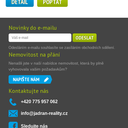
DETAIL
POPTAT
Novinky do e-mailu
ODESLAT
Odesláním e-mailu souhlasíte se zasíláním obchodních sdělení.
Nemovitost na přání
Nenašli jste v naší nabídce nemovitost, která by plně
vyhovovala vašim požadavkům?
NAPIŠTE NÁM
Kontaktujte nás
+420 775 957 062
info@jadran-reality.cz
Sledujte nás