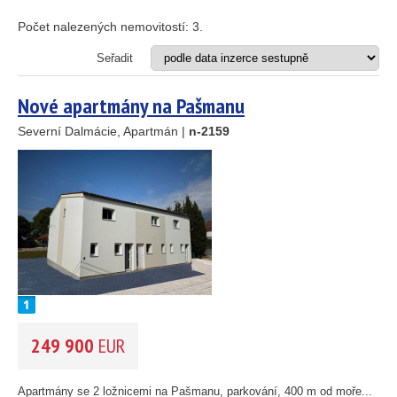
Apartmán
Dům
Počet nalezených nemovitostí:
3
.
Dům s apartmány
Hotel
Seřadit
Investiční projekt
Restaurace
Nové apartmány na Pašmanu
Stavební pozemek
Severní Dalmácie, Apartmán |
n-2159
VZDÁLENOST OD MOŘE DO
(m)
m
OBLAST
(můžete vybrat více položek)
Istrie
(3)
Kvarner
(12)
Severní Dalmácie
(195)
14
69
Střední Dalmácie
(264)
249 900
EUR
Jižní Dalmácie
(30)
30
CENA
(vyberte rozsah)
Apartmány se 2 ložnicemi na Pašmanu, parkování, 400 m od moře...