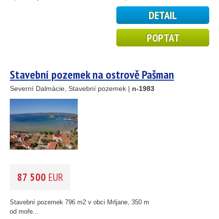
23
DETAIL
15
24
POPTAT
41
122
33
Stavební pozemek na ostrově Pašman
34
22
Severní Dalmácie, Stavební pozemek |
n-1983
4
2
4
12
87 500
EUR
Stavební pozemek 796 m2 v obci Mrljane, 350 m
od moře...