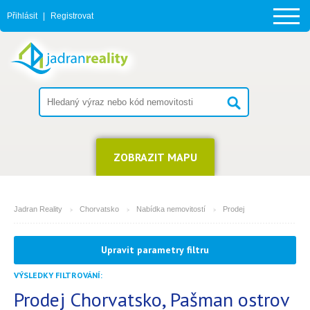
Přihlásit
|
Registrovat
ZOBRAZIT MAPU
Jadran Reality
Chorvatsko
Nabídka nemovitostí
Prodej
MĚSTO
Upravit parametry filtru
Pašman ostrov
VÝSLEDKY FILTROVÁNÍ:
TYP
(můžete vybrat více položek)
Prodej Chorvatsko, Pašman ostrov