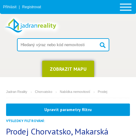
Přihlásit
|
Registrovat
ZOBRAZIT MAPU
Jadran Reality
Chorvatsko
Nabídka nemovitostí
Prodej
MĚSTO
Upravit parametry filtru
Makarská
VÝSLEDKY FILTROVÁNÍ:
TYP
(můžete vybrat více položek)
Prodej Chorvatsko, Makarská