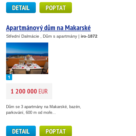
DETAIL
POPTAT
23
15
Apartmánový dům na Makarské
24
Střední Dalmácie , Dům s apartmány |
iro-1872
41
122
33
34
22
4
2
4
12
1 200 000
EUR
Dům se 3 apartmány na Makarské, bazén,
parkování, 600 m od moře...
DETAIL
POPTAT