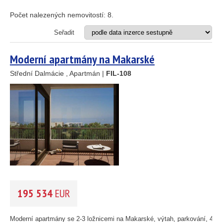
Apartmán
Dům
Počet nalezených nemovitostí:
8
.
Dům s apartmány
Hotel
Seřadit
Investiční projekt
Restaurace
Moderní apartmány na Makarské
Stavební pozemek
Střední Dalmácie , Apartmán |
FIL-108
VZDÁLENOST OD MOŘE DO
(m)
m
OBLAST
(můžete vybrat více položek)
Istrie
(3)
Kvarner
(12)
Severní Dalmácie
(195)
Střední Dalmácie
(264)
195 534
EUR
Jižní Dalmácie
(30)
CENA
(vyberte rozsah)
Moderní apartmány se 2-3 ložnicemi na Makarské, výtah, parkování, 400