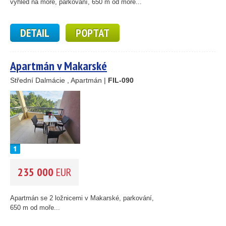
výhled na moře, parkování, 650 m od moře...
DETAIL
POPTAT
Apartmán v Makarské
Střední Dalmácie , Apartmán |
FIL-090
235 000
EUR
14
Apartmán se 2 ložnicemi v Makarské, parkování,
69
650 m od moře...
30