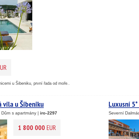
14
69
UR
30
nicemi u Šibeniku, první řada od moře..
23
15
vila u Šibeniku
Luxusní 5* 
24
, Dům s apartmány |
iro-2297
Severní Dalmá
41
122
1 800 000
EUR
33
34