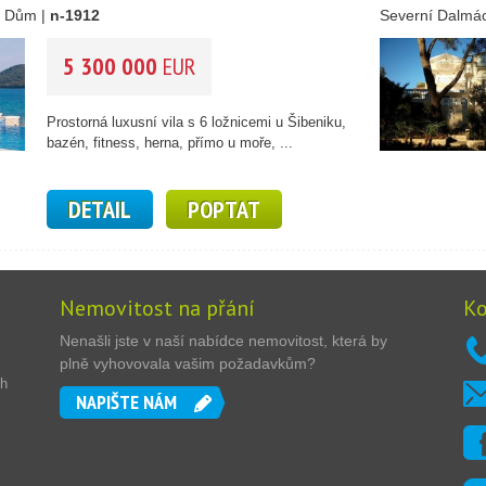
, Dům |
n-1912
Severní Dalmá
5 300 000
EUR
Prostorná luxusní vila s 6 ložnicemi u Šibeniku,
bazén, fitness, herna, přímo u moře, ...
DETAIL
POPTAT
Nemovitost na přání
Ko
Nenašli jste v naší nabídce nemovitost, která by
plně vyhovovala vašim požadavkům?
ch
NAPIŠTE NÁM