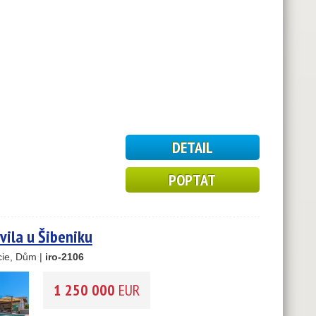
DETAIL
POPTAT
vila u Šibeniku
cie, Dům |
iro-2106
1 250 000
EUR