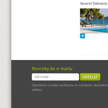
Severní Dalmácie
Novinky do e-mailu
ODESLAT
Odesláním e-mailu souhlasíte se zasíláním obchodní
sdělení.