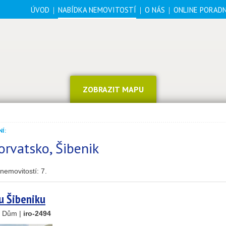
ÚVOD
NABÍDKA NEMOVITOSTÍ
O NÁS
ONLINE PORAD
ZOBRAZIT MAPU
Í:
orvatsko, Šibenik
nemovitostí:
7
.
 u Šibeniku
, Dům |
iro-2494