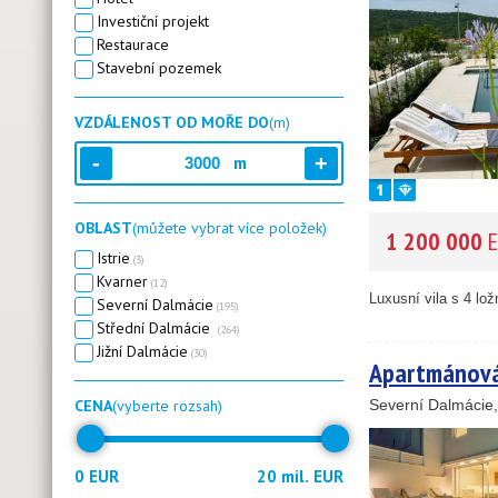
Investiční projekt
Restaurace
Stavební pozemek
VZDÁLENOST OD MOŘE DO
(m)
21
m
OBLAST
(můžete vybrat více položek)
1 200 000
E
Istrie
(3)
Kvarner
(12)
Luxusní vila s 4 lož
Severní Dalmácie
(195)
Střední Dalmácie
(264)
Jižní Dalmácie
(30)
Apartmánová 
CENA
(vyberte rozsah)
Severní Dalmácie