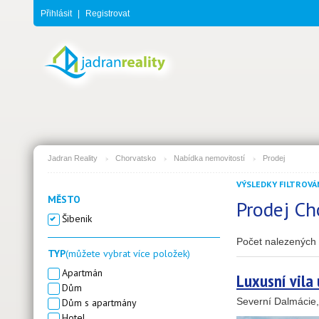
Přihlásit
|
Registrovat
Jadran Reality
Chorvatsko
Nabídka nemovitostí
Prodej
VÝSLEDKY FILTROVÁN
MĚSTO
Prodej Ch
Šibenik
Počet nalezených 
TYP
(můžete vybrat více položek)
3
1
Apartmán
Luxusní vila
Dům
Severní Dalmácie
Dům s apartmány
1
11
Hotel