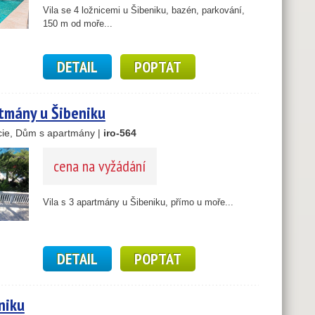
Vila se 4 ložnicemi u Šibeniku, bazén, parkování,
150 m od moře...
2
DETAIL
POPTAT
3
rtmány u Šibeniku
10
ie, Dům s apartmány |
iro-564
cena na vyžádání
Vila s 3 apartmány u Šibeniku, přímo u moře...
DETAIL
POPTAT
niku