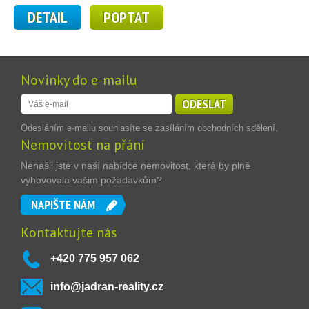
DETAIL
POPTAT
Novinky do e-mailu
ODESLAT
Odesláním e-mailu souhlasíte se zasíláním obchodních sdělení.
Nemovitost na přání
Nenašli jste v naší nabídce nemovitost, která by plně
vyhovovala vašim požadavkům?
NAPIŠTE NÁM
Kontaktujte nás
+420 775 957 062
info@jadran-reality.cz