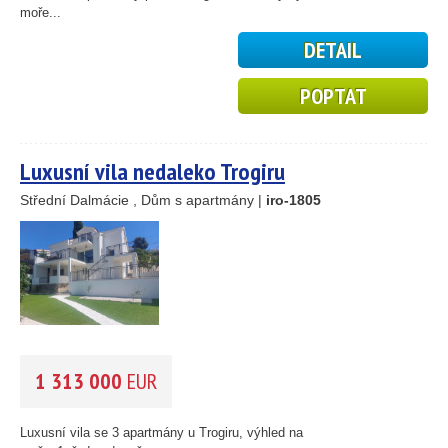
23
moře...
15
DETAIL
24
POPTAT
41
122
33
34
Luxusní vila nedaleko Trogiru
22
4
Střední Dalmácie , Dům s apartmány |
iro-1805
2
4
12
1 313 000
EUR
Luxusní vila se 3 apartmány u Trogiru, výhled na