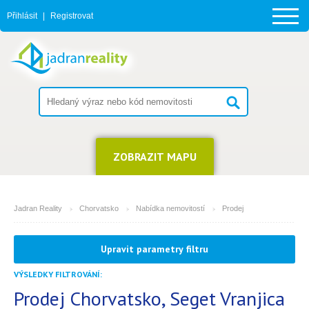
Přihlásit
|
Registrovat
ZOBRAZIT MAPU
Jadran Reality
Chorvatsko
Nabídka nemovitostí
Prodej
MĚSTO
Upravit parametry filtru
Seget Vranjica
VÝSLEDKY FILTROVÁNÍ:
TYP
(můžete vybrat více položek)
Prodej Chorvatsko, Seget Vranjica