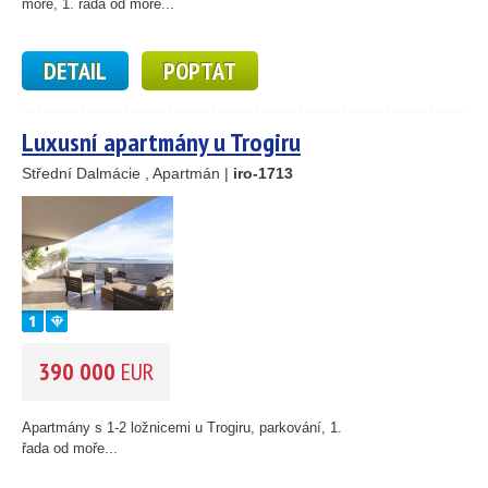
moře, 1. řada od moře...
DETAIL
POPTAT
Luxusní apartmány u Trogiru
Střední Dalmácie , Apartmán |
iro-1713
390 000
EUR
Apartmány s 1-2 ložnicemi u Trogiru, parkování, 1.
řada od moře...