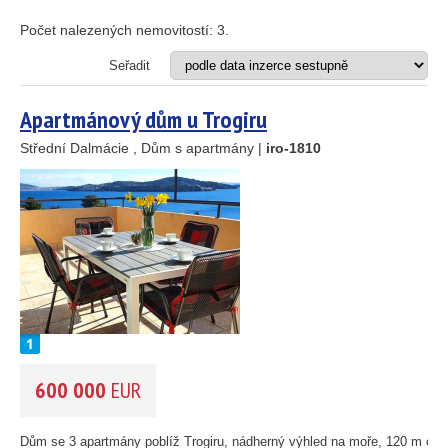
Apartmán
Dům
Počet nalezených nemovitostí:
3
.
Dům s apartmány
Hotel
Seřadit
Investiční projekt
Restaurace
Apartmánový dům u Trogiru
Stavební pozemek
Střední Dalmácie , Dům s apartmány |
iro-1810
VZDÁLENOST OD MOŘE DO
(m)
m
OBLAST
(můžete vybrat více položek)
Istrie
(3)
Kvarner
(12)
Severní Dalmácie
(195)
14
Střední Dalmácie
(264)
69
600 000
EUR
Jižní Dalmácie
(30)
30
CENA
(vyberte rozsah)
Dům se 3 apartmány poblíž Trogiru, nádherný výhled na moře, 120 m od