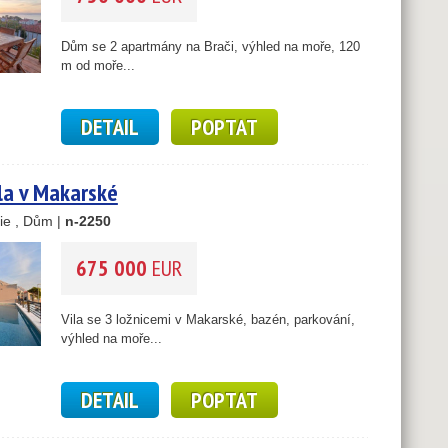
Dům se 2 apartmány na Brači, výhled na moře, 120
m od moře...
DETAIL
POPTAT
la v Makarské
ie , Dům |
n-2250
675 000
EUR
Vila se 3 ložnicemi v Makarské, bazén, parkování,
výhled na moře...
DETAIL
POPTAT