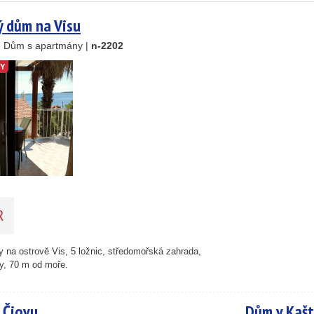
 dům na Visu
 , Dům s apartmány |
n-2202
TY
R
 na ostrově Vis, 5 ložnic, středomořská zahrada,
y, 70 m od moře.
 Čiovu
Dům v Kašt