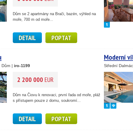
Dům se 2 apartmány na Brači, bazén, výhled na
moře, 700 m od moře...
DETAIL
POPTAT
u
Moderní vi
, Dům |
iro-1199
Střední Dalmác
2 200 000
EUR
Dům na Čiovu k renovaci, první řada od moře, pláž
s přístupem pouze z domu, soukromí...
DETAIL
POPTAT