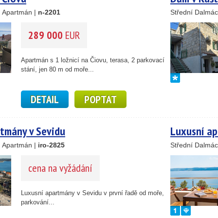
, Apartmán |
n-2201
Střední Dalmác
289 000
EUR
14
69
Apartmán s 1 ložnicí na Čiovu, terasa, 2 parkovací
stání, jen 80 m od moře...
30
23
DETAIL
POPTAT
15
24
tmány v Sevidu
Luxusní ap
41
, Apartmán |
iro-2825
Střední Dalmác
122
33
34
cena na vyžádání
22
4
Luxusní apartmány v Sevidu v první řadě od moře,
2
parkování...
4
12