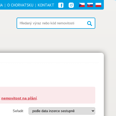
NA
O CHORVATSKU
KONTAKT
t
nemovitost na přání
.
Seřadit