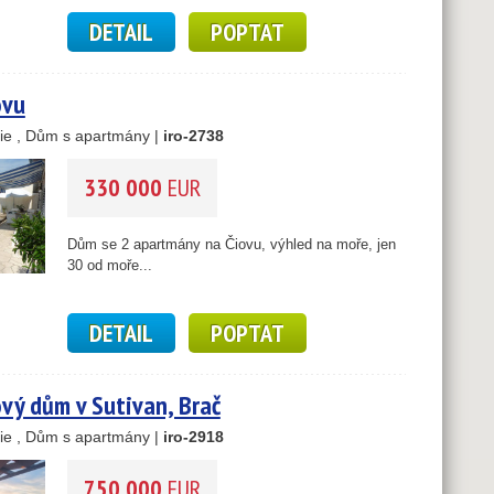
DETAIL
POPTAT
3
10
ovu
ie , Dům s apartmány |
iro-2738
330 000
EUR
Dům se 2 apartmány na Čiovu, výhled na moře, jen
30 od moře...
DETAIL
POPTAT
ý dům v Sutivan, Brač
ie , Dům s apartmány |
iro-2918
750 000
EUR