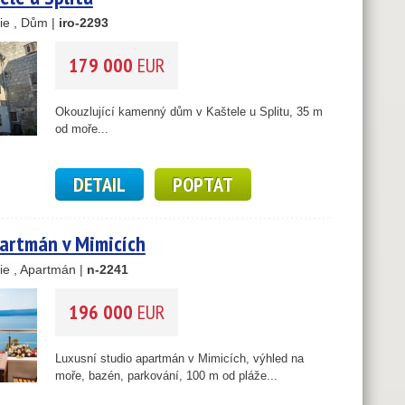
ie , Dům |
iro-2293
179 000
EUR
Okouzlující kamenný dům v Kaštele u Splitu, 35 m
od moře...
DETAIL
POPTAT
artmán v Mimicích
ie , Apartmán |
n-2241
196 000
EUR
Luxusní studio apartmán v Mimicích, výhled na
moře, bazén, parkování, 100 m od pláže...
2