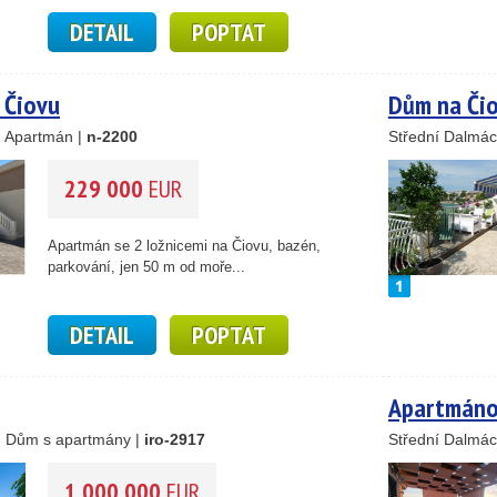
DETAIL
POPTAT
 Čiovu
Dům na Či
, Apartmán |
n-2200
Střední Dalmác
229 000
EUR
Apartmán se 2 ložnicemi na Čiovu, bazén,
parkování, jen 50 m od moře...
DETAIL
POPTAT
Apartmánov
 , Dům s apartmány |
iro-2917
Střední Dalmác
1 000 000
EUR