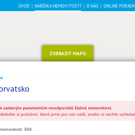
ÚVOD
NABÍDKA NEMOVITOSTÍ
O NÁS
ONLINE PORAD
ZOBRAZIT MAPU
Í:
orvatsko
i zadaným parametrům neodpovídá žádná nemovitost.
lédněte si podobné, které jsme pro vás našli, anebo si nechte vyhleda
nemovitostí:
504
.