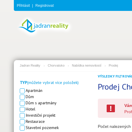
Přihlásit
|
Registrovat
Jadran Reality
Chorvatsko
Nabídka nemovitostí
Prodej
VÝSLEDKY FILTROVÁN
TYP
(můžete vybrat více položek)
Prodej Ch
Apartmán
Dům
Dům s apartmány
Vám
Hotel
Proh
Investiční projekt
Restaurace
Počet nalezených 
Stavební pozemek