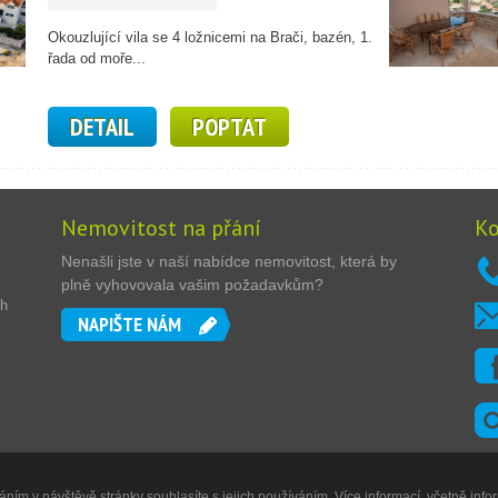
Okouzlující vila se 4 ložnicemi na Brači, bazén, 1.
řada od moře...
DETAIL
POPTAT
Nemovitost na přání
Ko
Nenašli jste v naší nabídce nemovitost, která by
plně vyhovovala vašim požadavkům?
ch
NAPIŠTE NÁM
ním v návštěvě stránky souhlasíte s jejich používáním. Více informací, včetně info