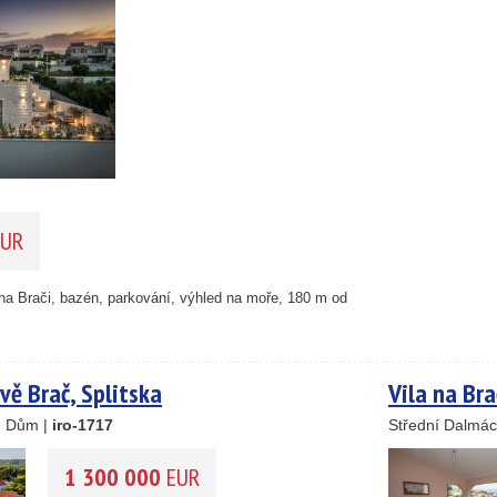
23
15
24
41
122
33
34
22
4
UR
2
4
 na Brači, bazén, parkování, výhled na moře, 180 m od
12
vě Brač, Splitska
Vila na Bra
, Dům |
iro-1717
Střední Dalmác
1 300 000
EUR