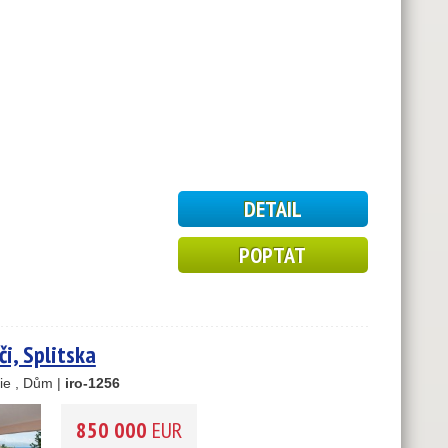
DETAIL
POPTAT
2
3
či, Splitska
10
ie , Dům |
iro-1256
850 000
EUR