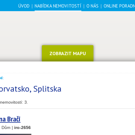
ÚVOD
NABÍDKA NEMOVITOSTÍ
O NÁS
ONLINE PORAD
ZOBRAZIT MAPU
Í:
orvatsko, Splitska
nemovitostí:
3
.
14
69
na Brači
, Dům |
iro-2656
30