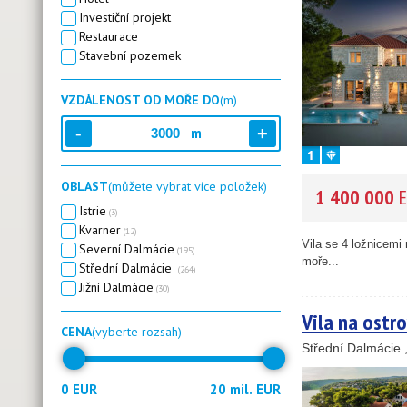
Investiční projekt
Restaurace
Stavební pozemek
VZDÁLENOST OD MOŘE DO
(m)
m
OBLAST
(můžete vybrat více položek)
1 400 000
E
Istrie
(3)
Kvarner
(12)
Vila se 4 ložnicemi
Severní Dalmácie
(195)
moře...
Střední Dalmácie
(264)
Jižní Dalmácie
(30)
Vila na ostro
CENA
(vyberte rozsah)
Střední Dalmácie 