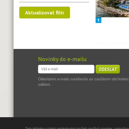
Novinky do e-mailu
ODESLAT
Odesláním e-mailu souhlasíte se zasíláním obchodní
sdělení.
Tato stránka v rámci poskytovaní služeb využívá cookies, pokračová