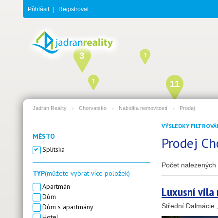
Přihlásit
|
Registrovat
3
1
1
11
Jadran Reality
Chorvatsko
Nabídka nemovitostí
Prodej
VÝSLEDKY FILTROVÁN
MĚSTO
Prodej Ch
Splitska
21
Počet nalezených 
TYP
(můžete vybrat více položek)
Apartmán
Luxusní vila 
Dům
Střední Dalmácie 
Dům s apartmány
Hotel