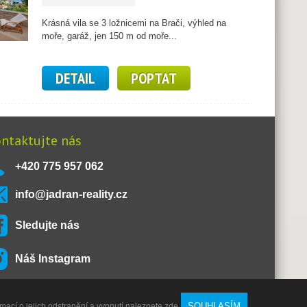
Krásná vila se 3 ložnicemi na Brači, výhled na
moře, garáž, jen 150 m od moře...
DETAIL
POPTAT
ntaktujte nás
+420 775 957 062
info@jadran-reality.cz
Sledujte nás
Náš Instagram
SOUHLASÍM
rmací o jejich odstranění a vypnutí naleznete
zde
.