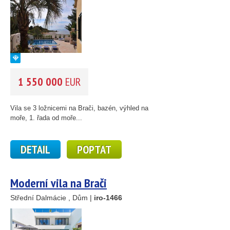
1 550 000
EUR
Vila se 3 ložnicemi na Brači, bazén, výhled na
moře, 1. řada od moře...
DETAIL
POPTAT
Moderní vila na Brači
Střední Dalmácie , Dům |
iro-1466