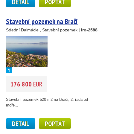
DETAIL
POPTAT
Stavební pozemek na Brači
Střední Dalmácie , Stavební pozemek |
iro-2588
14
69
30
23
15
24
176 800
EUR
41
122
33
Stavební pozemek 520 m2 na Brači, 2. řada od
34
moře...
22
4
DETAIL
POPTAT
2
4