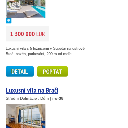
1 300 000
EUR
Luxusní vila s 5 ložnicemi v Supetar na ostrově
Brač, bazén, parkování, 200 m od moře...
DETAIL
POPTAT
Luxusní vila na Brači
Střední Dalmácie , Dům |
iro-38