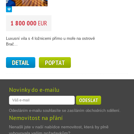
1 800 000
EUR
Luxusní vila s 4 ložnicemi přímo u moře na ostrově
Brač...
DETAIL
POPTAT
Novinky do e-mailu
ODESLAT
Odesláním e-mailu souhlasíte se zasíláním obchodních sdělení.
Nemovitost na přání
Nenašli jste v naší nabídce nemovitost, která by plně
vyhovovala vašim požadavkům?