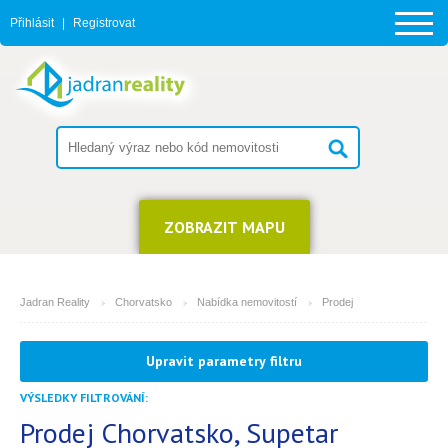
Přihlásit
|
Registrovat
ZOBRAZIT MAPU
Jadran Reality
Chorvatsko
Nabídka nemovitostí
Prodej
MĚSTO
Upravit parametry filtru
Supetar
VÝSLEDKY FILTROVÁNÍ:
TYP
(můžete vybrat více položek)
Prodej Chorvatsko, Supetar