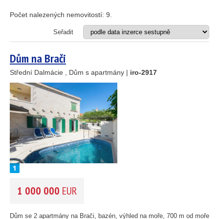
Apartmán
Dům
Počet nalezených nemovitostí:
9
.
Dům s apartmány
Hotel
Seřadit
Investiční projekt
Restaurace
Dům na Brači
Stavební pozemek
Střední Dalmácie , Dům s apartmány |
iro-2917
VZDÁLENOST OD MOŘE DO
(m)
m
OBLAST
(můžete vybrat více položek)
Istrie
(3)
Kvarner
(12)
Severní Dalmácie
(195)
Střední Dalmácie
(264)
1 000 000
EUR
Jižní Dalmácie
(30)
CENA
(vyberte rozsah)
Dům se 2 apartmány na Brači, bazén, výhled na moře, 700 m od moře...