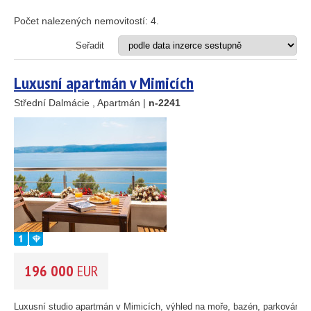
Apartmán
Dům
Počet nalezených nemovitostí:
4
.
Dům s apartmány
Hotel
Seřadit
Investiční projekt
Restaurace
Luxusní apartmán v Mimicích
Stavební pozemek
Střední Dalmácie , Apartmán |
n-2241
VZDÁLENOST OD MOŘE DO
(m)
m
OBLAST
(můžete vybrat více položek)
Istrie
(3)
Kvarner
(12)
Severní Dalmácie
(195)
Střední Dalmácie
(264)
196 000
EUR
Jižní Dalmácie
(30)
CENA
(vyberte rozsah)
Luxusní studio apartmán v Mimicích, výhled na moře, bazén, parkování,