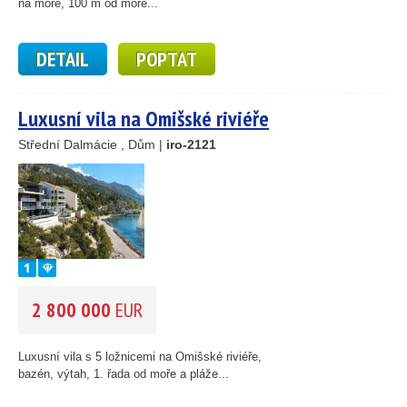
na moře, 100 m od moře...
DETAIL
POPTAT
Luxusní vila na Omišské riviéře
Střední Dalmácie , Dům |
iro-2121
2 800 000
EUR
Luxusní vila s 5 ložnicemi na Omišské riviéře,
bazén, výtah, 1. řada od moře a pláže...