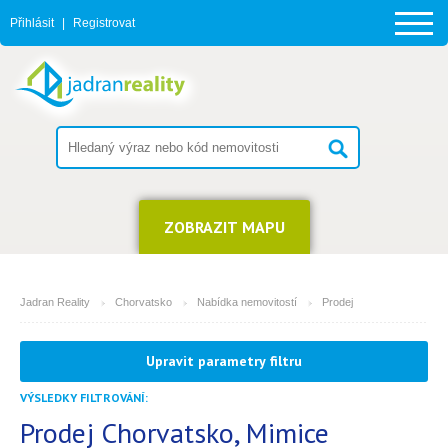
Přihlásit
|
Registrovat
ZOBRAZIT MAPU
Jadran Reality
Chorvatsko
Nabídka nemovitostí
Prodej
MĚSTO
Upravit parametry filtru
Mimice
VÝSLEDKY FILTROVÁNÍ:
TYP
(můžete vybrat více položek)
Prodej Chorvatsko, Mimice