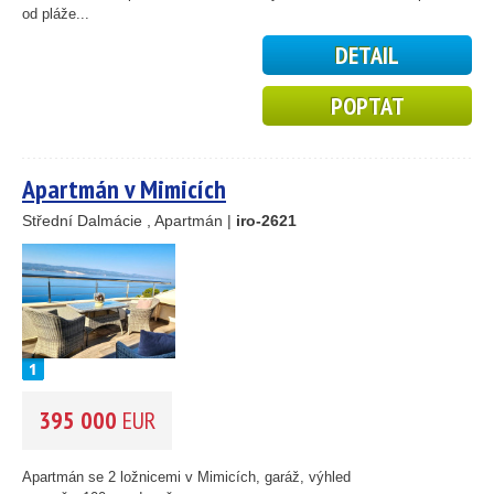
od pláže...
DETAIL
POPTAT
14
69
30
Apartmán v Mimicích
23
Střední Dalmácie , Apartmán |
iro-2621
15
24
41
122
33
34
22
395 000
EUR
4
2
4
Apartmán se 2 ložnicemi v Mimicích, garáž, výhled
12