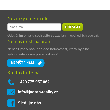
Novinky do e-mailu
ODESLAT
Odesláním e-mailu souhlasíte se zasíláním obchodních sdělení.
Nemovitost na přání
Nenašli jste v naší nabídce nemovitost, která by plně
vyhovovala vašim požadavkům?
NAPIŠTE NÁM
Kontaktujte nás
+420 775 957 062
info@jadran-reality.cz
Sledujte nás