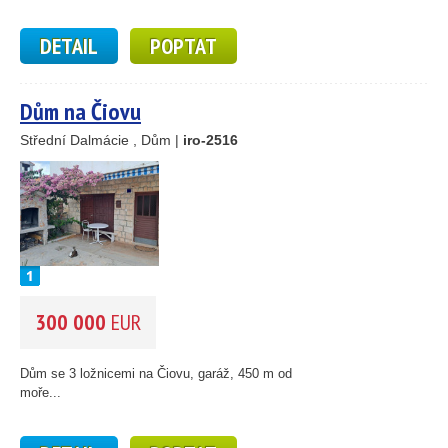
41
122
DETAIL
POPTAT
33
34
22
Dům na Čiovu
4
Střední Dalmácie , Dům |
iro-2516
2
4
12
300 000
EUR
Dům se 3 ložnicemi na Čiovu, garáž, 450 m od
moře...