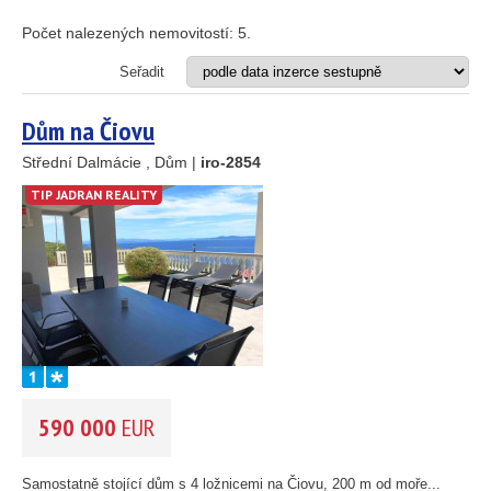
Apartmán
Dům
Počet nalezených nemovitostí:
5
.
Dům s apartmány
Hotel
Seřadit
Investiční projekt
Restaurace
Dům na Čiovu
Stavební pozemek
Střední Dalmácie , Dům |
iro-2854
VZDÁLENOST OD MOŘE DO
(m)
TIP JADRAN REALITY
m
OBLAST
(můžete vybrat více položek)
Istrie
(3)
Kvarner
(12)
Severní Dalmácie
(195)
Střední Dalmácie
(264)
590 000
EUR
Jižní Dalmácie
(30)
CENA
(vyberte rozsah)
Samostatně stojící dům s 4 ložnicemi na Čiovu, 200 m od moře...