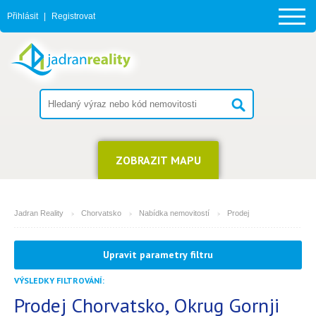
Přihlásit
|
Registrovat
ZOBRAZIT MAPU
Jadran Reality
Chorvatsko
Nabídka nemovitostí
Prodej
MĚSTO
Upravit parametry filtru
Okrug Gornji
VÝSLEDKY FILTROVÁNÍ:
TYP
(můžete vybrat více položek)
Prodej Chorvatsko, Okrug Gornji