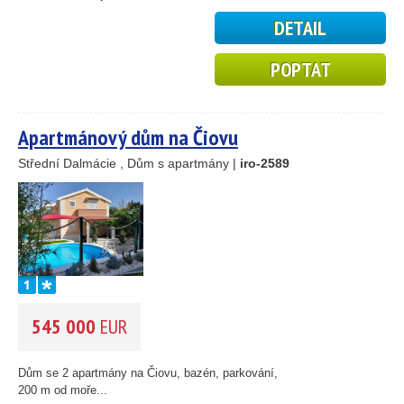
DETAIL
POPTAT
Apartmánový dům na Čiovu
Střední Dalmácie , Dům s apartmány |
iro-2589
14
69
30
545 000
EUR
23
15
Dům se 2 apartmány na Čiovu, bazén, parkování,
24
200 m od moře...