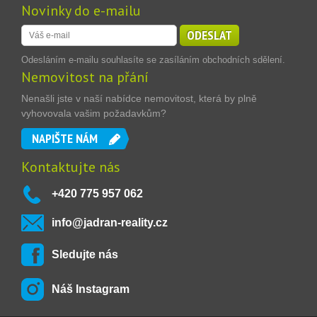
Novinky do e-mailu
ODESLAT
Odesláním e-mailu souhlasíte se zasíláním obchodních sdělení.
Nemovitost na přání
Nenašli jste v naší nabídce nemovitost, která by plně
vyhovovala vašim požadavkům?
NAPIŠTE NÁM
Kontaktujte nás
+420 775 957 062
info@jadran-reality.cz
Sledujte nás
Náš Instagram