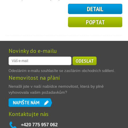
DETAIL
POPTAT
Novinky do e-mailu
ODESLAT
Odesláním e-mailu souhlasíte se zasíláním obchodních sdělení.
Nemovitost na přání
Nenašli jste v naší nabídce nemovitost, která by plně
vyhovovala vašim požadavkům?
NAPIŠTE NÁM
Kontaktujte nás
+420 775 957 062