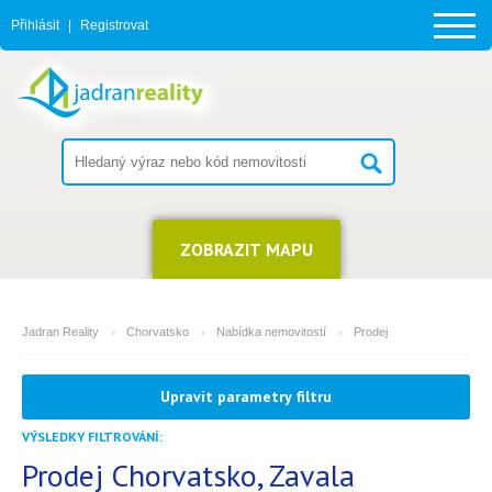
Přihlásit
|
Registrovat
ZOBRAZIT MAPU
Jadran Reality
Chorvatsko
Nabídka nemovitostí
Prodej
MĚSTO
Upravit parametry filtru
Zavala
VÝSLEDKY FILTROVÁNÍ:
TYP
(můžete vybrat více položek)
Prodej Chorvatsko, Zavala
14