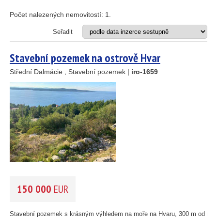
69
Apartmán
Dům
Počet nalezených nemovitostí:
1
.
Dům s apartmány
30
Hotel
Seřadit
23
Investiční projekt
Restaurace
15
Stavební pozemek na ostrově Hvar
Stavební pozemek
24
Střední Dalmácie , Stavební pozemek |
iro-1659
VZDÁLENOST OD MOŘE DO
(m)
41
122
33
m
34
22
4
OBLAST
(můžete vybrat více položek)
Istrie
2
(3)
4
Kvarner
(12)
12
Severní Dalmácie
(195)
Střední Dalmácie
(264)
150 000
EUR
Jižní Dalmácie
(30)
CENA
(vyberte rozsah)
Stavební pozemek s krásným výhledem na moře na Hvaru, 300 m od moř