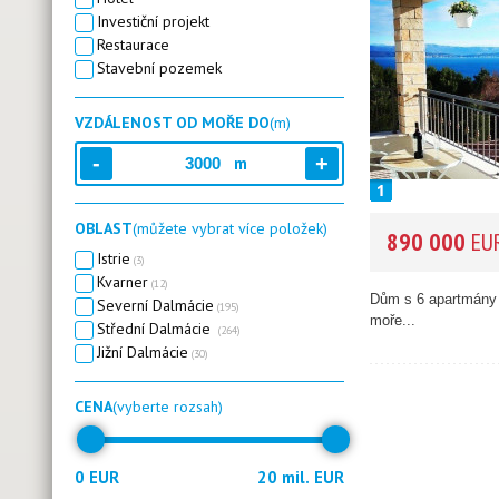
Investiční projekt
Restaurace
Stavební pozemek
VZDÁLENOST OD MOŘE DO
(m)
m
OBLAST
(můžete vybrat více položek)
890 000
EU
Istrie
(3)
Kvarner
(12)
Dům s 6 apartmány 
Severní Dalmácie
(195)
moře...
Střední Dalmácie
(264)
Jižní Dalmácie
(30)
CENA
(vyberte rozsah)