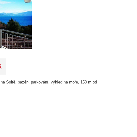
23
15
24
41
122
33
34
22
4
R
2
4
12
na Šoltě, bazén, parkování, výhled na moře, 150 m od