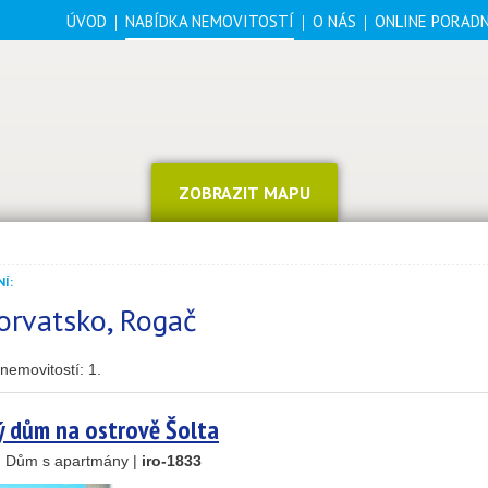
ÚVOD
NABÍDKA NEMOVITOSTÍ
O NÁS
ONLINE PORAD
ZOBRAZIT MAPU
Í:
orvatsko, Rogač
nemovitostí:
1
.
14
69
 dům na ostrově Šolta
30
 , Dům s apartmány |
iro-1833