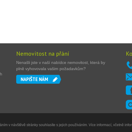
Nemovitost na přání
Ko
Nenašli jste v naší nabídce nemovitost, která by
plně vyhovovala vašim požadavkům?
ch
NAPIŠTE NÁM
ním v návštěvě stránky souhlasíte s jejich používáním. Více informací, včetně info
Digitální agentura
DIGISHOCK