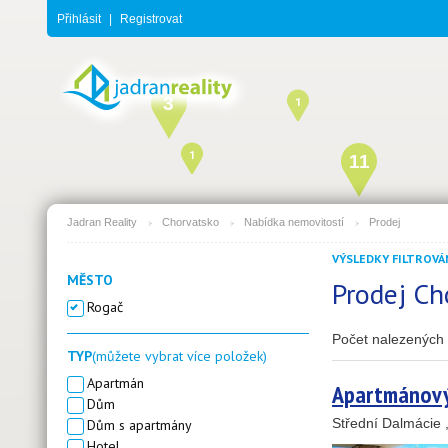
Přihlásit
|
Registrovat
3
1
1
11
Jadran Reality
Chorvatsko
Nabídka nemovitostí
Prodej
VÝSLEDKY FILTROVÁN
MĚSTO
Prodej Ch
21
Rogač
Počet nalezených 
TYP
(můžete vybrat více položek)
Apartmán
Apartmánový
Dům
Střední Dalmácie
Dům s apartmány
Hotel