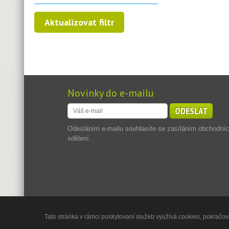
Novinky do e-mailu
ODESLAT
Odesláním e-mailu souhlasíte se zasíláním obchodní
sdělení.
Tato stránka v rámci poskytovaní služeb využívá cookies, pokračová
Copyright © 2013 - 2026
Jadran Reality, s.r.o.
,
Powered by 