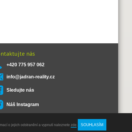
ntaktujte nás
+420 775 957 062
info@jadran-reality.cz
Sledujte nás
Náš Instagram
SOUHLASÍM
rmací o jejich odstranění a vypnutí naleznete
zde
.
O nás
Kontakt