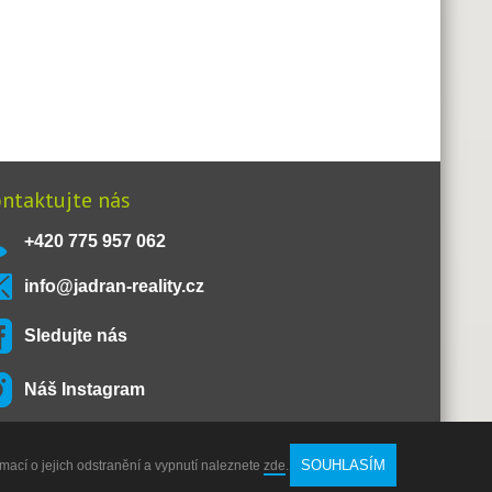
ntaktujte nás
+420 775 957 062
info@jadran-reality.cz
Sledujte nás
Náš Instagram
SOUHLASÍM
rmací o jejich odstranění a vypnutí naleznete
zde
.
O nás
Kontakt