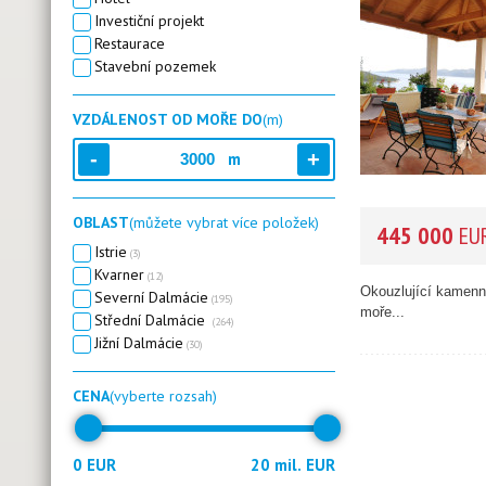
Investiční projekt
Restaurace
Stavební pozemek
VZDÁLENOST OD MOŘE DO
(m)
m
OBLAST
(můžete vybrat více položek)
445 000
EU
Istrie
(3)
Kvarner
(12)
Okouzlující kamenn
Severní Dalmácie
(195)
moře...
Střední Dalmácie
(264)
Jižní Dalmácie
(30)
CENA
(vyberte rozsah)