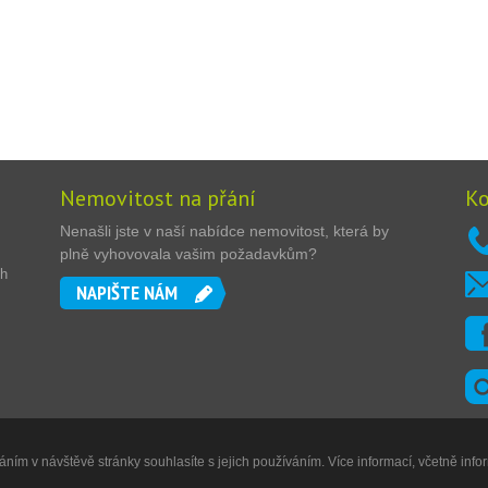
Nemovitost na přání
Ko
Nenašli jste v naší nabídce nemovitost, která by
plně vyhovovala vašim požadavkům?
ch
NAPIŠTE NÁM
ním v návštěvě stránky souhlasíte s jejich používáním. Více informací, včetně info
Digitální agentura
DIGISHOCK