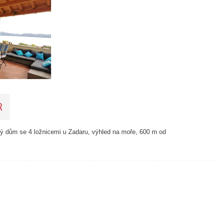
23
15
24
41
122
33
34
22
4
R
2
4
12
ý dům se 4 ložnicemi u Zadaru, výhled na moře, 600 m od