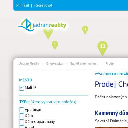
Přihlásit
|
Registrovat
3
1
1
11
Jadran Reality
Chorvatsko
Nabídka nemovitostí
Prodej
VÝSLEDKY FILTROVÁN
MĚSTO
Prodej Ch
21
Mali Iž
Počet nalezených 
TYP
(můžete vybrat více položek)
Apartmán
Kamenný dům 
Dům
Severní Dalmácie
Dům s apartmány
Hotel