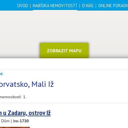
ÚVOD
NABÍDKA NEMOVITOSTÍ
O NÁS
ONLINE PORAD
ZOBRAZIT MAPU
Í:
orvatsko, Mali Iž
nemovitostí:
1
.
14
69
u Zadaru, ostrov Iž
30
, Dům |
iro-1730