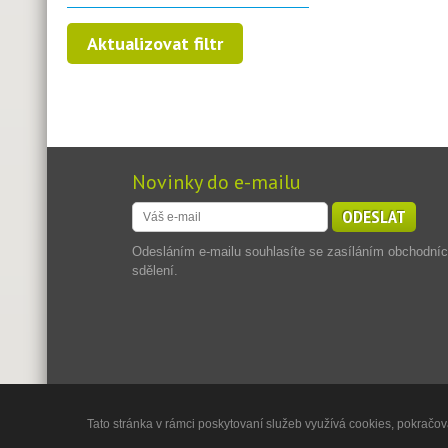
Novinky do e-mailu
ODESLAT
Odesláním e-mailu souhlasíte se zasíláním obchodní
sdělení.
Tato stránka v rámci poskytovaní služeb využívá cookies, pokračová
Copyright © 2013 - 2026
Jadran Reality, s.r.o.
,
Powered by 