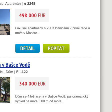
ie, Apartmán |
n-2248
10
498 000
EUR
Luxusní apartmány s 2 a 3 ložnicemi v první řadě u
moře v Mandre...
DETAIL
POPTAT
 v Bašce Vodě
ie , Dům |
FIl-122
340 000
EUR
Dům se 4 ložnicemi v Bašce Vodě, panoramatický
výhled na moře, 500 m od moře...