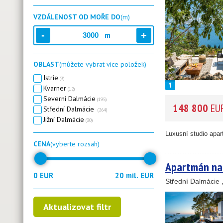
VZDÁLENOST OD MOŘE DO
(m)
m
OBLAST
(můžete vybrat více položek)
Istrie
(3)
Kvarner
(12)
Severní Dalmácie
(195)
148 800
EU
Střední Dalmácie
(264)
3
1
Jižní Dalmácie
(30)
Luxusní studio apar
1
CENA
(vyberte rozsah)
11
Apartmán na 
Střední Dalmácie 
21