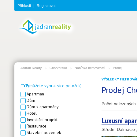
Přihlásit
|
Registrovat
Jadran Reality
Chorvatsko
Nabídka nemovitostí
Prodej
VÝSLEDKY FILTROVÁN
TYP
(můžete vybrat více položek)
Prodej Ch
Apartmán
Dům
Počet nalezených 
Dům s apartmány
Hotel
Luxusní apar
Investiční projekt
Restaurace
Střední Dalmácie 
Stavební pozemek