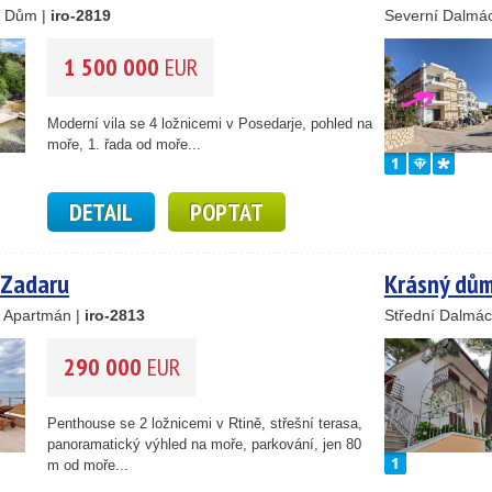
, Dům |
iro-2819
Severní Dalmác
1 500 000
EUR
Moderní vila se 4 ložnicemi v Posedarje, pohled na
moře, 1. řada od moře...
DETAIL
POPTAT
 Zadaru
Krásný dům
, Apartmán |
iro-2813
Střední Dalmác
290 000
EUR
Penthouse se 2 ložnicemi v Rtině, střešní terasa,
panoramatický výhled na moře, parkování, jen 80
m od moře...