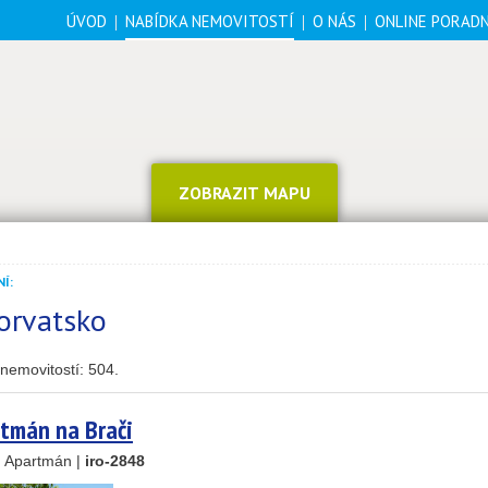
ÚVOD
NABÍDKA NEMOVITOSTÍ
O NÁS
ONLINE PORAD
ZOBRAZIT MAPU
Í:
orvatsko
nemovitostí:
504
.
tmán na Brači
, Apartmán |
iro-2848